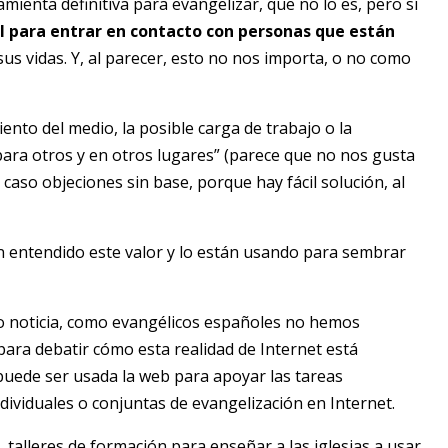
mienta definitiva para evangelizar, que no lo es, pero sí
al para entrar en contacto con personas que están
us vidas. Y, al parecer, esto no nos importa, o no como
nto del medio, la posible carga de trabajo o la
para otros y en otros lugares” (parece que no nos gusta
caso objeciones sin base, porque hay fácil solución, al
an entendido este valor y lo están usando para sembrar
o noticia, como evangélicos españoles no hemos
para debatir cómo esta realidad de Internet está
puede ser usada la web para apoyar las tareas
dividuales o conjuntas de evangelización en Internet.
 talleres de formación para enseñar a las iglesias a usar