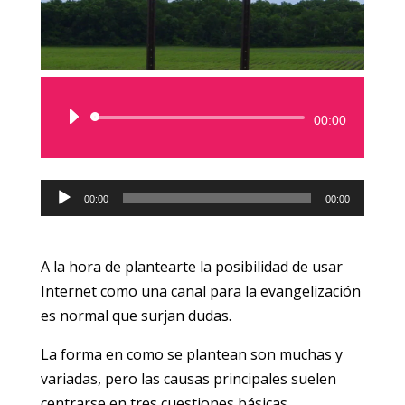
Reproductor
00:00
de
audio
Reproductor
00:00
00:00
de
audio
A la hora de plantearte la posibilidad de usar
Internet como una canal para la evangelización
es normal que surjan dudas.
La forma en como se plantean son muchas y
variadas, pero las causas principales suelen
centrarse en tres cuestiones básicas.